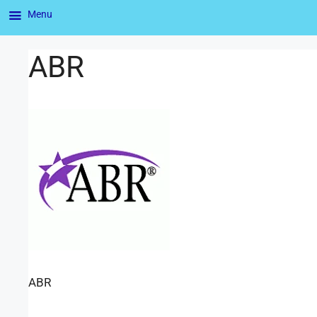
Menu
ABR
ABR